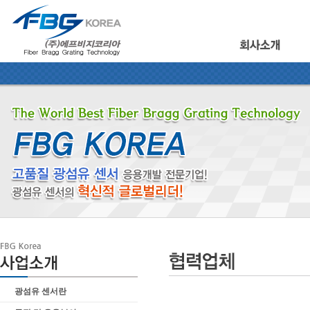
광섬유 센서란