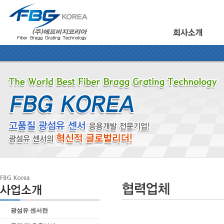
광섬유 센서란